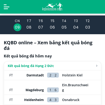
CN
T7
T6
T5
T4
T3
T2
09
08
07
06
05
04
03
KQBD online – Xem bảng kết quả bóng
đá
Kết quả bóng đá hôm nay
Kết quả bóng đá Hạng 2 Đức
FT
Darmstadt
2
2
Holstein Kiel
Ein.Braunschwei
FT
Magdeburg
1
6
g
FT
Heidenheim
4
3
Osnabruck