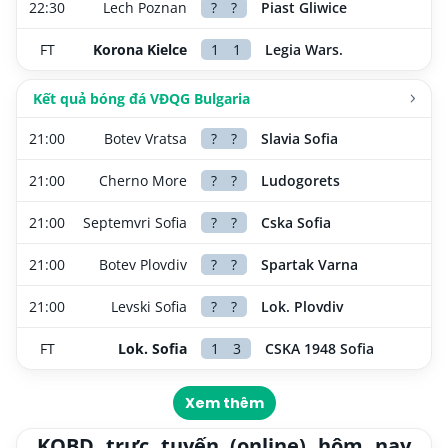
22:30
Lech Poznan
?
?
Piast Gliwice
FT
Korona Kielce
1
1
Legia Wars.
Kết quả bóng đá VĐQG Bulgaria
21:00
Botev Vratsa
?
?
Slavia Sofia
21:00
Cherno More
?
?
Ludogorets
21:00
Septemvri Sofia
?
?
Cska Sofia
21:00
Botev Plovdiv
?
?
Spartak Varna
21:00
Levski Sofia
?
?
Lok. Plovdiv
FT
Lok. Sofia
1
3
CSKA 1948 Sofia
Xem thêm
KQBD trực tuyến (online) hôm nay