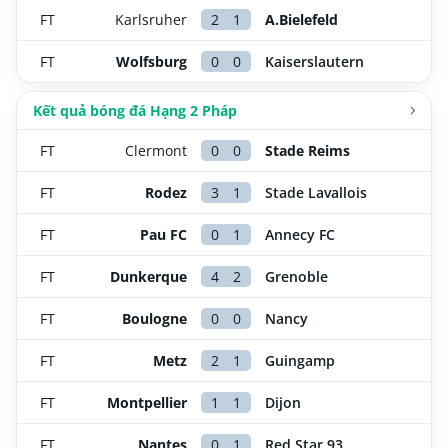
FT
Karlsruher
2
1
A.Bielefeld
FT
Wolfsburg
0
0
Kaiserslautern
Kết quả bóng đá Hạng 2 Pháp
FT
Clermont
0
0
Stade Reims
FT
Rodez
3
1
Stade Lavallois
FT
Pau FC
0
1
Annecy FC
FT
Dunkerque
4
2
Grenoble
FT
Boulogne
0
0
Nancy
FT
Metz
2
1
Guingamp
FT
Montpellier
1
1
Dijon
FT
Nantes
0
1
Red Star 93