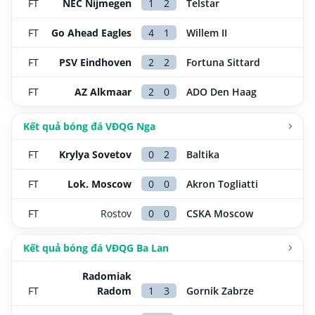
FT
NEC Nijmegen
1
2
Telstar
FT
Go Ahead Eagles
4
1
Willem II
FT
PSV Eindhoven
2
2
Fortuna Sittard
FT
AZ Alkmaar
2
0
ADO Den Haag
Kết quả bóng đá VĐQG Nga
FT
Krylya Sovetov
0
2
Baltika
FT
Lok. Moscow
0
0
Akron Togliatti
FT
Rostov
0
0
CSKA Moscow
Kết quả bóng đá VĐQG Ba Lan
Radomiak
FT
Radom
1
3
Gornik Zabrze