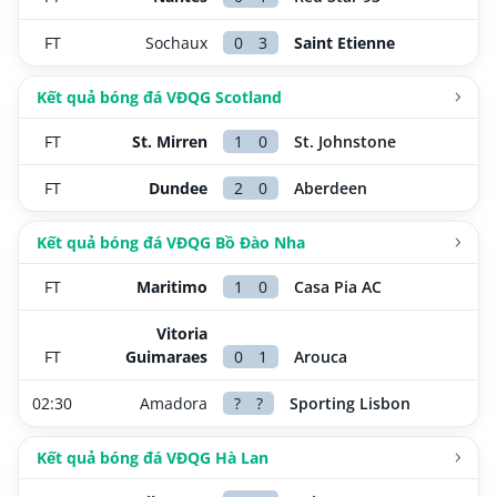
FT
Sochaux
0
3
Saint Etienne
Kết quả bóng đá VĐQG Scotland
FT
St. Mirren
1
0
St. Johnstone
FT
Dundee
2
0
Aberdeen
Kết quả bóng đá VĐQG Bồ Đào Nha
FT
Maritimo
1
0
Casa Pia AC
Vitoria
FT
Guimaraes
0
1
Arouca
02:30
Amadora
?
?
Sporting Lisbon
Kết quả bóng đá VĐQG Hà Lan