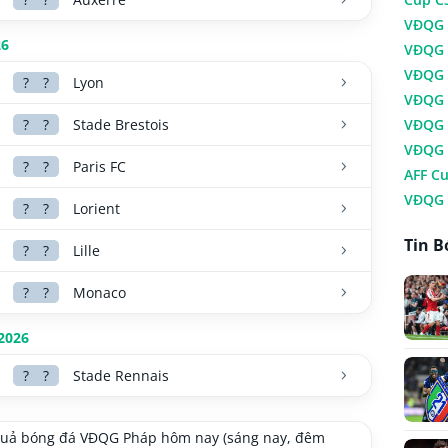
VĐQG 
26
VĐQG 
VĐQG
?
?
Lyon
VĐQG 
?
?
Stade Brestois
VĐQG 
VĐQG 
?
?
Paris FC
AFF C
VĐQG 
?
?
Lorient
Tin B
?
?
Lille
?
?
Monaco
2026
?
?
Stade Rennais
quả bóng đá VĐQG Pháp hôm nay (sáng nay, đêm