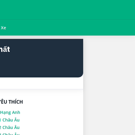
Xe
hất
YÊU THÍCH
 Hạng Anh
1 Châu Âu
2 Châu Âu
3 Châu Âu