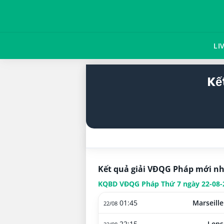
LI
Kế
Kết quả giải VĐQG Pháp mới n
KQBD VĐQG Pháp Thứ 7 ngày 22-08-
01:45
Marseille
22/08
22:15
Lens