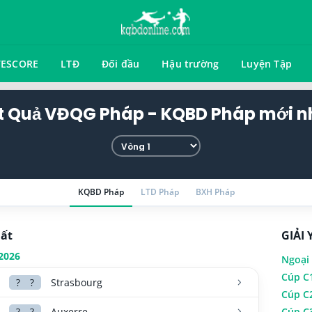
VESCORE
LTĐ
Đối đầu
Hậu trường
Luyện Tập
t Quả VĐQG Pháp - KQBD Pháp mới n
KQBD Pháp
LTD Pháp
BXH Pháp
hất
GIẢI 
2026
Ngoại
Cúp C
?
?
Strasbourg
Cúp C
?
?
Auxerre
Cúp C