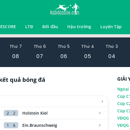
VESCORE
LTĐ
Đối đầu
Hậu trường
Luyện Tập
Thứ 7
Thứ 6
Thứ 5
Thứ 4
Thứ 3
08
07
06
05
04
kết quả bóng đá
GIẢI 
Ngoại
Cúp C
Cúp C
Cúp C
2
2
Holstein Kiel
VĐQG 
1
6
Ein.Braunschweig
VĐQG 