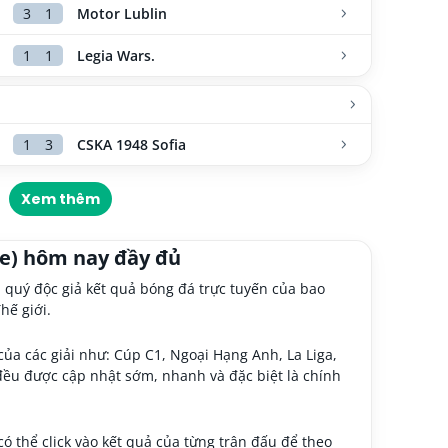
3
1
Motor Lublin
1
1
Legia Wars.
1
3
CSKA 1948 Sofia
Xem thêm
ne) hôm nay đầy đủ
i quý độc giả kết quả bóng đá trực tuyến của bao
hế giới.
ủa các giải như: Cúp C1, Ngoại Hạng Anh, La Liga,
đều được cập nhật sớm, nhanh và đặc biệt là chính
ó thể click vào kết quả của từng trận đấu để theo