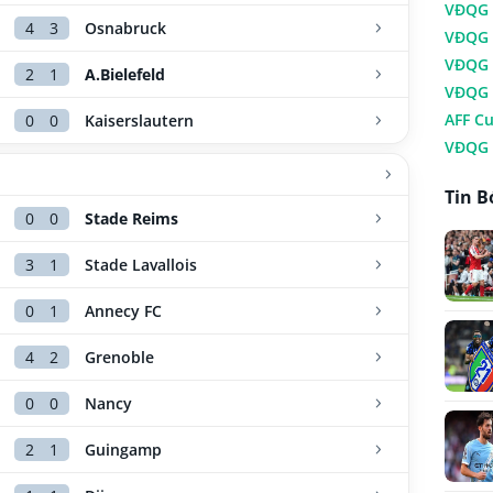
VĐQG
4
3
Osnabruck
VĐQG 
VĐQG 
2
1
A.Bielefeld
VĐQG 
AFF C
0
0
Kaiserslautern
VĐQG 
Tin B
0
0
Stade Reims
3
1
Stade Lavallois
0
1
Annecy FC
4
2
Grenoble
0
0
Nancy
2
1
Guingamp