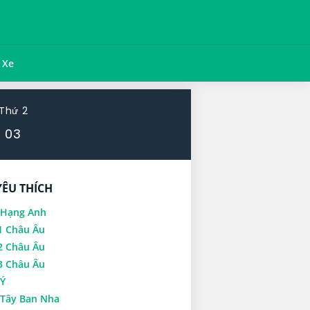
Xe
Thứ 2
03
YÊU THÍCH
 Hạng Anh
1 Châu Âu
2 Châu Âu
3 Châu Âu
Ý
Tây Ban Nha