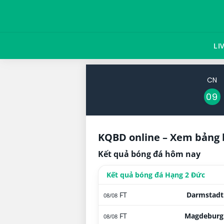
LI
CN
09
KQBD online – Xem bảng 
Kết quả bóng đá hôm nay
Kết quả bóng đá Hạng 2 Đức
FT
Darmstadt
08/08
FT
Magdeburg
08/08