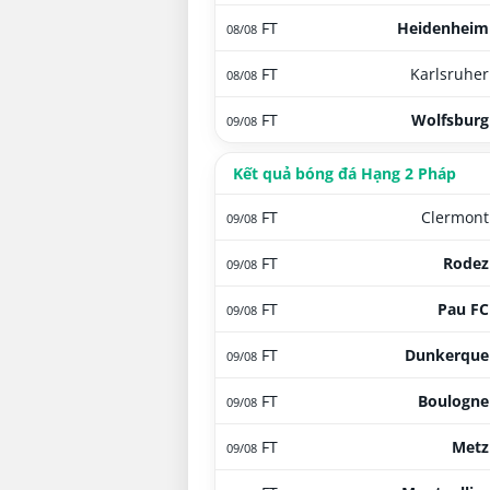
FT
Heidenheim
08/08
FT
Karlsruher
08/08
FT
Wolfsburg
09/08
Kết quả bóng đá Hạng 2 Pháp
FT
Clermont
09/08
FT
Rodez
09/08
FT
Pau FC
09/08
FT
Dunkerque
09/08
FT
Boulogne
09/08
FT
Metz
09/08