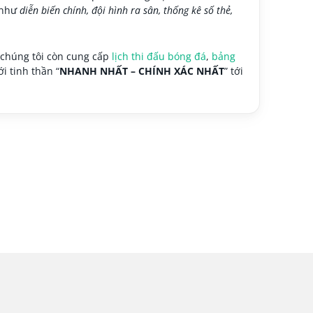
ề như
diễn biến chính, đội hình ra sân, thống kê số thẻ,
 chúng tôi còn cung cấp
lịch thi đấu bóng đá
,
bảng
i tinh thần “
NHANH NHẤT – CHÍNH XÁC NHẤT
” tới