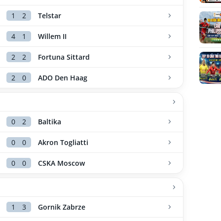
1
2
Telstar
4
1
Willem II
2
2
Fortuna Sittard
2
0
ADO Den Haag
0
2
Baltika
0
0
Akron Togliatti
0
0
CSKA Moscow
1
3
Gornik Zabrze