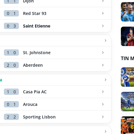
1
1
Dijon
0
1
Red Star 93
0
3
Saint Etienne
1
0
St. Johnstone
TIN 
2
0
Aberdeen
a
1
0
Casa Pia AC
0
1
Arouca
2
2
Sporting Lisbon