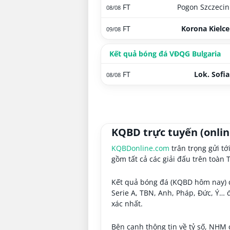
FT
Pogon Szczecin
08/08
FT
Korona Kielce
09/08
Kết quả bóng đá VĐQG Bulgaria
FT
Lok. Sofia
08/08
KQBD trực tuyến (onli
KQBDonline.com
trân trọng gửi tớ
gồm tất cả các giải đấu trên toàn T
Kết quả bóng đá (KQBD hôm nay) c
Serie A, TBN, Anh, Pháp, Đức, Ý… 
xác nhất.
Bên cạnh thông tin về tỷ số, NHM c