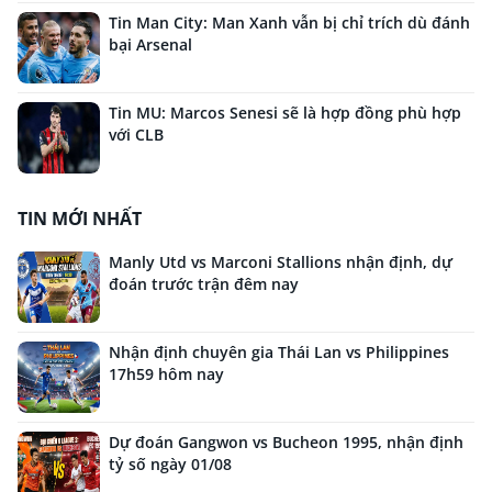
Tin Man City: Man Xanh vẫn bị chỉ trích dù đánh
bại Arsenal
Tin MU: Marcos Senesi sẽ là hợp đồng phù hợp
với CLB
TIN MỚI NHẤT
Manly Utd vs Marconi Stallions nhận định, dự
đoán trước trận đêm nay
Nhận định chuyên gia Thái Lan vs Philippines
17h59 hôm nay
Dự đoán Gangwon vs Bucheon 1995, nhận định
tỷ số ngày 01/08