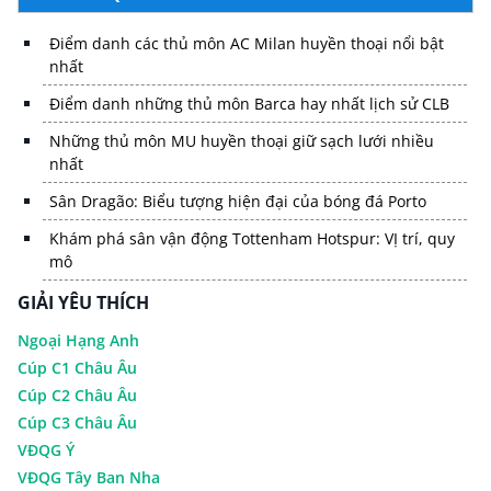
Điểm danh các thủ môn AC Milan huyền thoại nổi bật
nhất
Điểm danh những thủ môn Barca hay nhất lịch sử CLB
Những thủ môn MU huyền thoại giữ sạch lưới nhiều
nhất
Sân Dragão: Biểu tượng hiện đại của bóng đá Porto
Khám phá sân vận động Tottenham Hotspur: VỊ trí, quy
mô
GIẢI YÊU THÍCH
Ngoại Hạng Anh
Cúp C1 Châu Âu
Cúp C2 Châu Âu
Cúp C3 Châu Âu
VĐQG Ý
VĐQG Tây Ban Nha