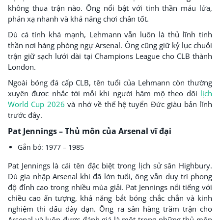
không thua trận nào. Ông nổi bật với tinh thần máu lửa,
phản xạ nhanh và khả năng chơi chân tốt.
Dù cá tính khá mạnh, Lehmann vẫn luôn là thủ lĩnh tinh
thần nơi hàng phòng ngự Arsenal. Ông cũng giữ kỷ lục chuỗi
trận giữ sạch lưới dài tại Champions League cho CLB thành
London.
Ngoài bóng đá cấp CLB, tên tuổi của Lehmann còn thường
xuyên được nhắc tới mỗi khi người hâm mộ theo dõi
lịch
World Cup 2026
và nhớ về thế hệ tuyển Đức giàu bản lĩnh
trước đây.
Pat Jennings – Thủ môn của Arsenal vĩ đại
Gắn bó: 1977 – 1985
Pat Jennings là cái tên đặc biệt trong lịch sử sân Highbury.
Dù gia nhập Arsenal khi đã lớn tuổi, ông vẫn duy trì phong
độ đỉnh cao trong nhiều mùa giải. Pat Jennings nổi tiếng với
chiều cao ấn tượng, khả năng bắt bóng chắc chắn và kinh
nghiệm thi đấu dày dạn. Ông ra sân hàng trăm trận cho
Arsenal và luôn được đánh giá là một trong những thủ môn