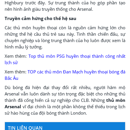
Highbury trước đây. Sự trung thành của họ góp phần tạo
nên hình ảnh giàu truyền thống cho Arsenal.
Truyền cảm hứng cho thế hệ sau
Các thủ môn huyền thoại còn là nguồn cảm hứng lớn cho
những thế hệ cầu thủ trẻ sau này. Tinh thần chiến đấu, sự
chuyên nghiệp và lòng trung thành của họ luôn được xem là
hình mẫu lý tưởng.
Xem thêm:
Top thủ môn PSG huyền thoại thành công nhất
lịch sử
Xem thêm:
TOP các thủ môn Đan Mạch huyền thoại bóng đá
Bắc Âu
Dù bóng đá hiện đại thay đổi rất nhiều, người hâm mộ
Arsenal vẫn luôn dành sự tôn trọng đặc biệt cho những thủ
thành đã cống hiến cả sự nghiệp cho CLB. Những
thủ môn
Arsenal
vĩ đại chính là một phần không thể thiếu trong lịch
sử hào hùng của đội bóng thành London.
TIN LIÊN QUAN